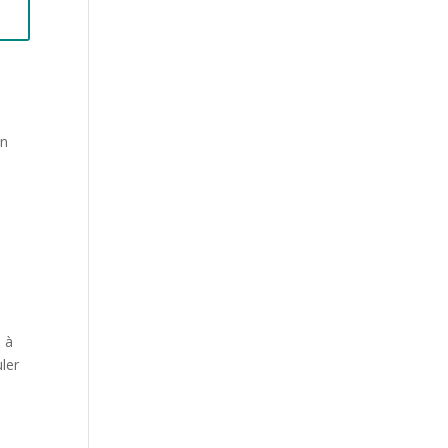
en
e à
ler