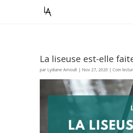
Warning
: Constant WP_CRON_LOCK_TIMEOUT already defined in
/
La liseuse est-elle fai
par
Lydiane Arnoult
|
Nov 27, 2020
|
Coin lectu