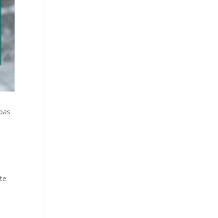
 pas
ète