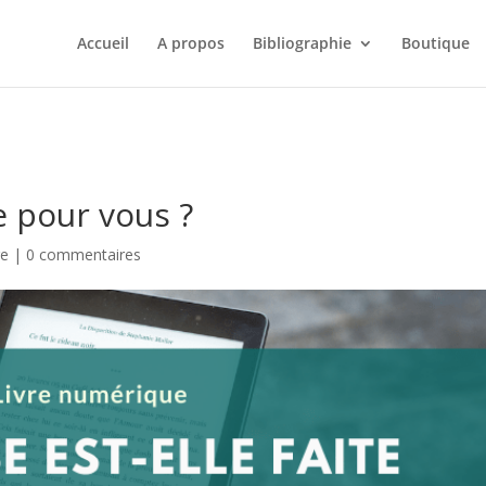
htdocs/wp-config.php
on line
103
Accueil
A propos
Bibliographie
Boutique
te pour vous ?
re
|
0 commentaires