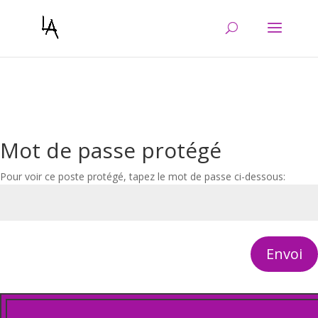
Warning
: Constant WP_CRON_LOCK_TIMEOUT already defined in
/htdocs/wp-config.php
on line
103
Mot de passe protégé
Pour voir ce poste protégé, tapez le mot de passe ci-dessous:
Envoi