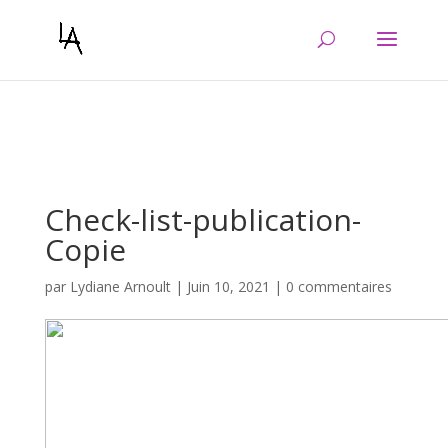
Warning
: Constant WP_CRON_LOCK_TIMEOUT already defined in
/htdocs/wp-config.php
on line
103
Check-list-publication-
Copie
par
Lydiane Arnoult
|
Juin 10, 2021
|
0 commentaires