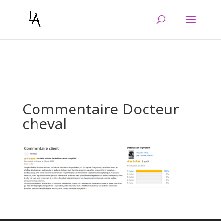
Warning
: Constant WP_CRON_LOCK_TIMEOUT already defined in
/htdocs/wp-config.php
on line
103
Commentaire Docteur
cheval